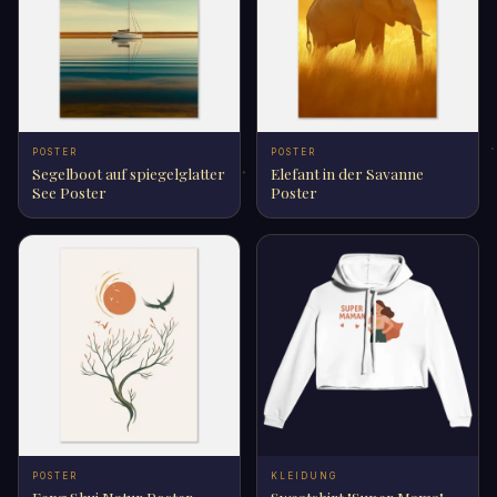
POSTER
POSTER
Segelboot auf spiegelglatter
Elefant in der Savanne
See Poster
Poster
POSTER
KLEIDUNG