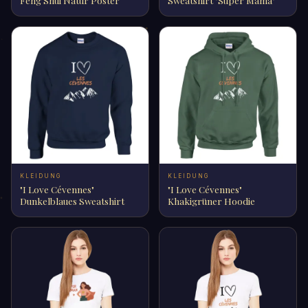
Feng Shui Natur Poster
Sweatshirt "Super Mama"
KLEIDUNG
KLEIDUNG
"I Love Cévennes"
"I Love Cévennes"
Dunkelblaues Sweatshirt
Khakigrüner Hoodie