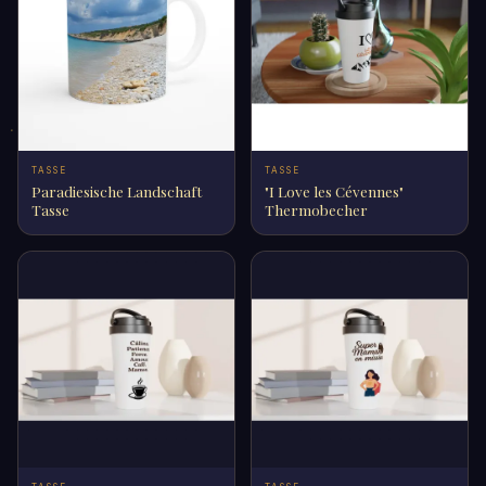
TASSE
TASSE
Paradiesische Landschaft
"I Love les Cévennes"
Tasse
Thermobecher