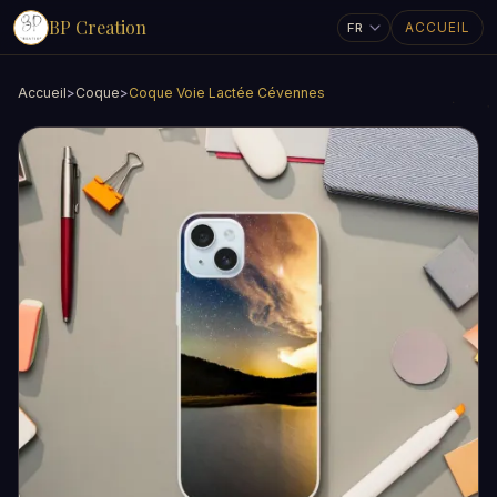
BP Creation
ACCUEIL
Accueil
>
Coque
>
Coque Voie Lactée Cévennes