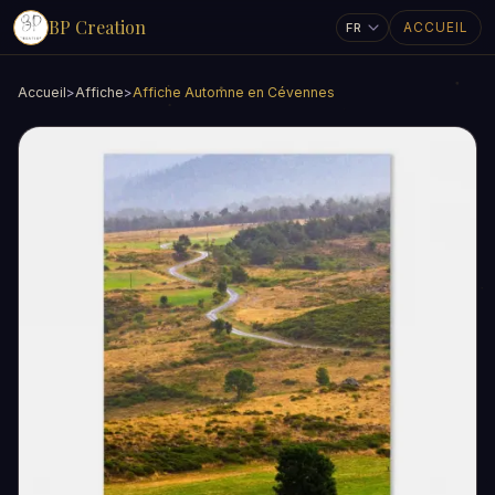
BP Creation
ACCUEIL
Accueil
>
Affiche
>
Affiche Automne en Cévennes