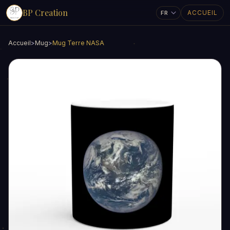
BP Creation
ACCUEIL
Accueil
>
Mug
>
Mug Terre NASA