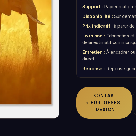
Support :
Papier mat pre
Disponibilité :
Sur demand
Prix indicatif :
à partir de
Livraison :
Fabrication e
délai estimatif communiq
Entretien :
À encadrer ou a
direct.
Réponse :
Réponse géné
KONTAKT
FÜR DIESES
DESIGN