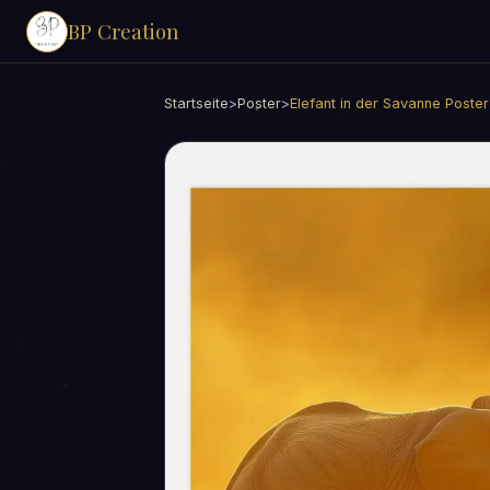
BP Creation
Startseite
>
Poster
>
Elefant in der Savanne Poster