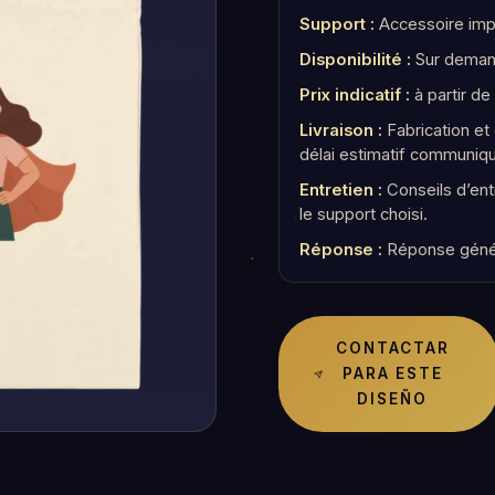
Support :
Accessoire imp
Disponibilité :
Sur demand
Prix indicatif :
à partir de
Livraison :
Fabrication e
délai estimatif communiq
Entretien :
Conseils d’en
le support choisi.
Réponse :
Réponse géné
CONTACTAR
PARA ESTE
DISEÑO