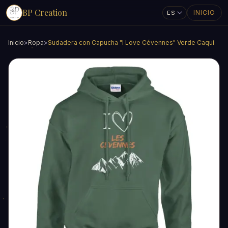
BP Creation
INICIO
Inicio
>
Ropa
>
Sudadera con Capucha "I Love Cévennes" Verde Caqui