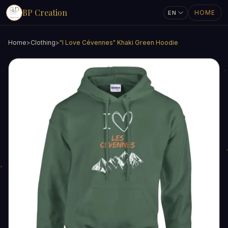
BP Creation
HOME
Home
>
Clothing
>
"I Love Cévennes" Khaki Green Hoodie