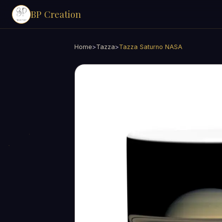
BP Creation
Home
>
Tazza
>
Tazza Saturno NASA