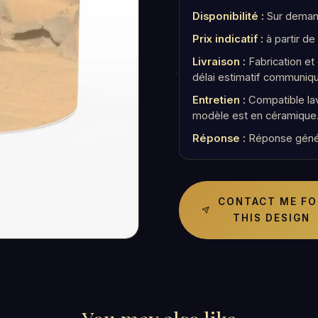
Disponibilité :
Sur demand
Prix indicatif :
à partir de
Livraison :
Fabrication e
délai estimatif communiq
Entretien :
Compatible lav
modèle est en céramique
Réponse :
Réponse géné
CONTACT ME FO
THIS DESIGN