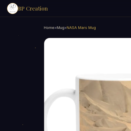
BP Creation
Home
>
Mug
>
NASA Mars Mug