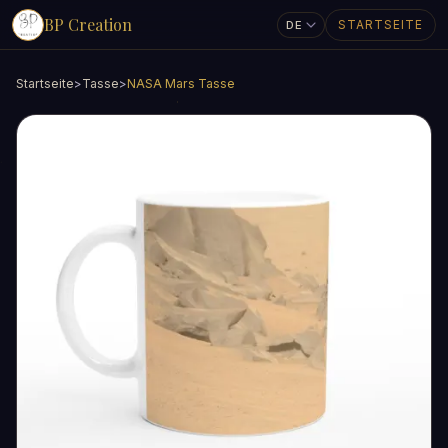
BP Creation
STARTSEITE
Startseite
>
Tasse
>
NASA Mars Tasse