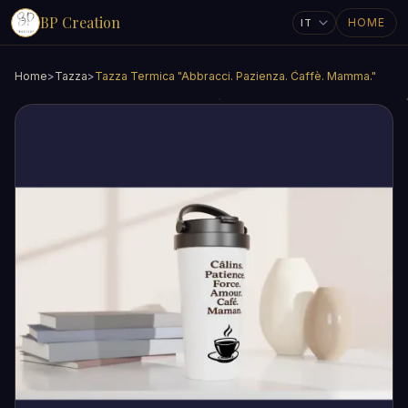
BP Creation
HOME
Home
>
Tazza
>
Tazza Termica "Abbracci. Pazienza. Caffè. Mamma."