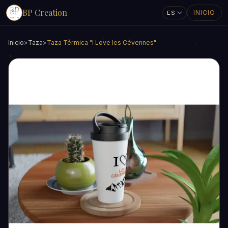
BP Creation
INICIO
Inicio
>
Taza
>
Taza Térmica "I Love les Cévennes"