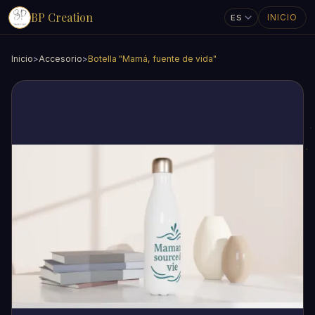
BP Creation
INICIO
Inicio
>
Accesorio
>
Botella "Mamá, fuente de vida"