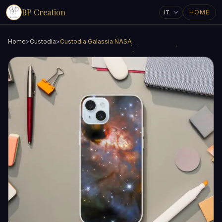
BP Creation
HOME
Home
>
Custodia
>
Custodia Galassia NASA