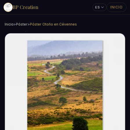
BP Creation
INICIO
Inicio
>
Póster
>
Póster Otoño en Cévennes