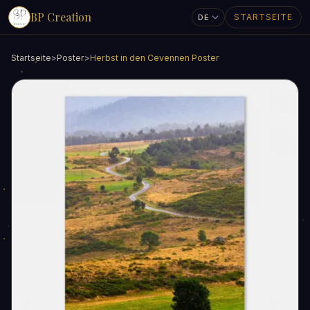
BP Creation
STARTSEITE
Startseite
>
Poster
>
Herbst in den Cevennen Poster