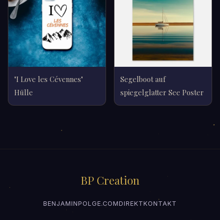
"I Love les Cévennes"
Segelboot auf
Hülle
spiegelglatter See Poster
BP Creation
BENJAMINPOLGE.COM
DIREKTKONTAKT