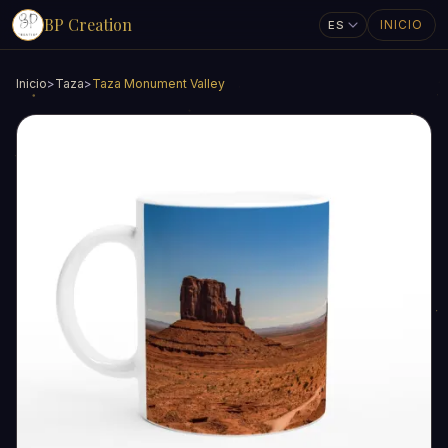
BP Creation
INICIO
Inicio
>
Taza
>
Taza Monument Valley