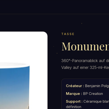
TASSE
Monument
360°-Panoramablick auf d
Valley auf einer 325-ml-K
Créateur :
Benjamin Polg
Marque :
BP Creation
Support :
Céramique blan
définition