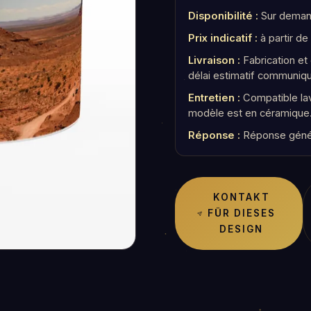
Disponibilité :
Sur demand
Prix indicatif :
à partir de
Livraison :
Fabrication e
délai estimatif communiq
Entretien :
Compatible lav
modèle est en céramique
Réponse :
Réponse géné
KONTAKT
FÜR DIESES
DESIGN