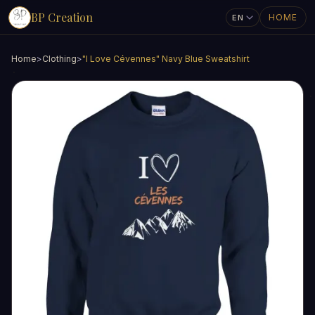
BP Creation
HOME
Home
>
Clothing
>
"I Love Cévennes" Navy Blue Sweatshirt