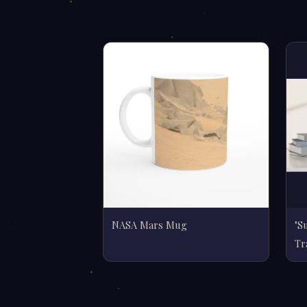
NASA Mars Mug
"S
Tr