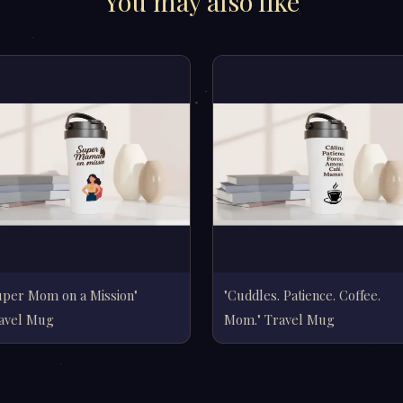
You may also like
uper Mom on a Mission"
"Cuddles. Patience. Coffee.
avel Mug
Mom." Travel Mug