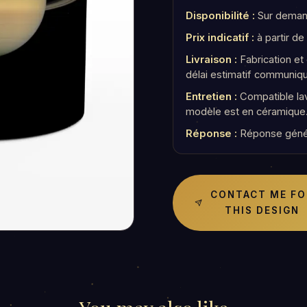
Disponibilité :
Sur demand
Prix indicatif :
à partir de
Livraison :
Fabrication e
délai estimatif communiq
Entretien :
Compatible lav
modèle est en céramique
Réponse :
Réponse géné
CONTACT ME FO
THIS DESIGN