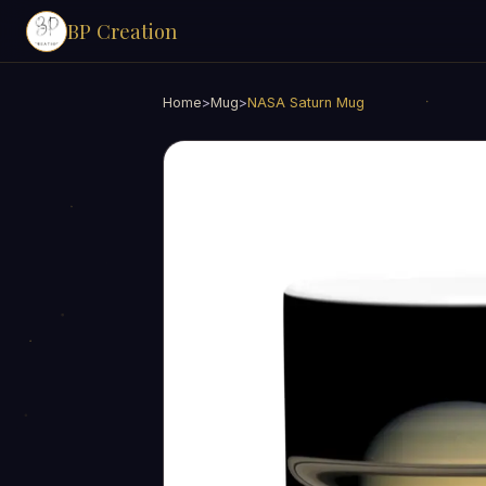
BP Creation
Home
>
Mug
>
NASA Saturn Mug