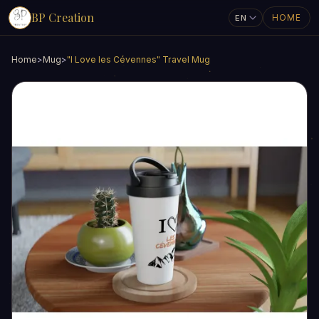
BP Creation
HOME
Home
>
Mug
>
"I Love les Cévennes" Travel Mug