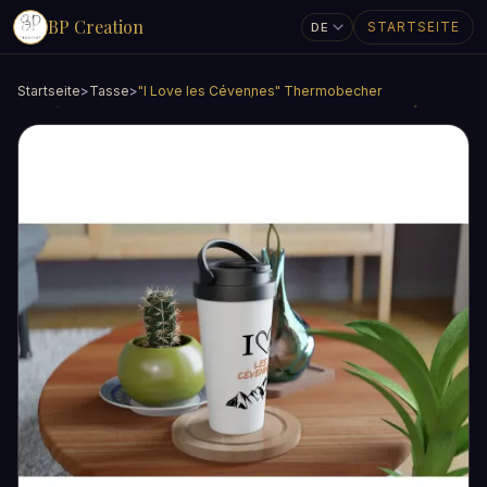
BP Creation
STARTSEITE
Startseite
>
Tasse
>
"I Love les Cévennes" Thermobecher